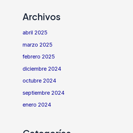
Archivos
abril 2025
marzo 2025
febrero 2025
diciembre 2024
octubre 2024
septiembre 2024
enero 2024