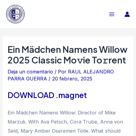
Ir
al
Main
contenido
Menu
Ein Mädchen Namens Willow
2025 Classic Mo𝚟ie To𝚛rent
Deja un comentario
/ Por
RAUL ALEJANDRO
PARRA GUERRA
/
20 febrero, 2025
DOWNLOAD .magnet
Ein Mädchen Namens Willow: Director of Mike
Marzuk. With Ava Petsch, Cora Trube, Anna von
Seld, Mary Amber Oseremen Tölle. What should