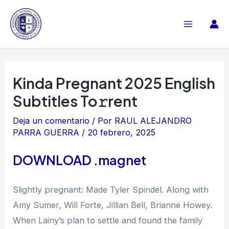
Ir
al
Main
contenido
Menu
Kinda Pregnant 2025 English
Subtitles To𝚛rent
Deja un comentario
/ Por
RAUL ALEJANDRO
PARRA GUERRA
/
20 febrero, 2025
DOWNLOAD .magnet
Slightly pregnant: Made Tyler Spindel. Along with
Amy Sumer, Will Forte, Jillian Bell, Brianne Howey.
When Lainy’s plan to settle and found the family