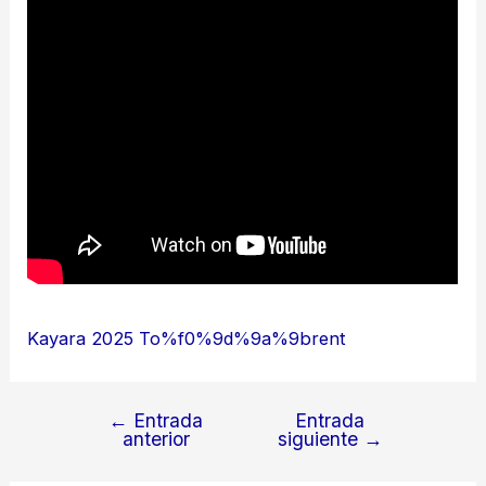
Kayara 2025 To%f0%9d%9a%9brent
←
Entrada
Entrada
Navegación
anterior
siguiente
→
de