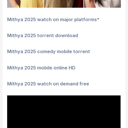
Mithya 2025 watch on major platforms
*
Mithya 2025 torrent download
Mithya 2025 comedy mobile torrent
Mithya 2025 mobile online HD
Mithya 2025 watch on demand free