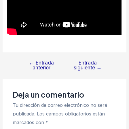
←
Entrada
Entrada
Navegación
anterior
siguiente
→
de
entradas
Deja un comentario
Tu dirección de correo electrónico no será
publicada.
Los campos obligatorios están
marcados con
*